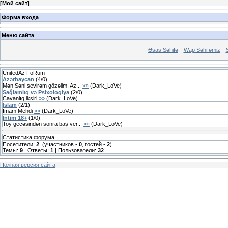
[
Мой сайт
]
Форма входа
Меню сайта
Əsas Səhifə
Wap Səhifəmiz
UnitedAz FoRum
Azərbaycan
(
4
/
0
)
Mən Səni sevirəm gözəlim, Az...
»»
(
Dark_LoVe
)
Sağlamlıq və Psixologiya
(
2
/
0
)
Cavanlıq iksiri
»»
(
Dark_LoVe
)
Islam
(
2
/
1
)
Imam Mehdi
»»
(
Dark_LoVe
)
İntim 18+
(
1
/
0
)
Toy gecəsindən sonra baş ver...
»»
(
Dark_LoVe
)
Статистика форума
Посетители:
2
(участников -
0
, гостей -
2
)
Темы:
9
| Ответы:
1
| Пользователи:
32
Полная версия сайта