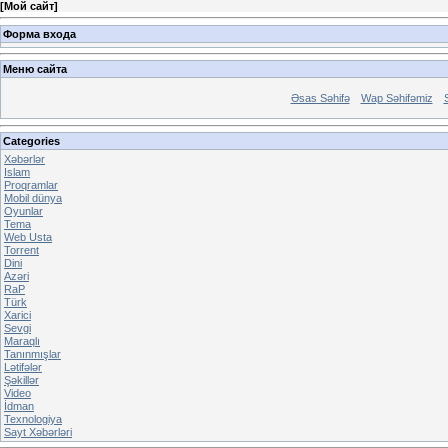
[
Мой сайт
]
Форма входа
Меню сайта
Əsas Səhifə
Wap Səhifəmiz
Categories
Xəbərlər
Islam
Proqramlar
Mobil dünya
Oyunlar
Tema
Web Usta
Torrent
Dini
Azəri
RaP
Türk
Xarici
Sevgi
Maraqlı
Tanınmışlar
Lətifələr
Şəkillər
Video
İdman
Texnologiya
Sayt Xəbərləri