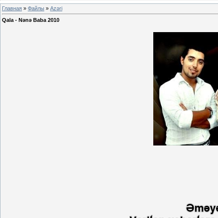
Главная
»
Файлы
»
Azəri
Qala - Nənə Baba 2010