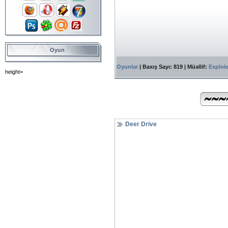
Oyun
Oyunlar
| Baxış Sayı: 819 | Müəllif:
Explol
height=
Deer Drive