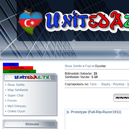
.......ANA....
Əsas Səhifə
»
Fayl
» Oyunlar
........YURDUM...........
.......AZƏRBAYCAN.......
Bölmədəki Xəbərlər
:
15
Səhifədəki Yazılar
:
1-10
Сортировать по
:
Tarix
·
Başlıq
·
Reytinqi
·
Ş
Əsas Səhifə
Wap Səhifəmiz
Super Chat
Forum
Mp3 Dünyası
Online Oyun
Prototype (Full-Rip-Razor1911)
Bölmələr