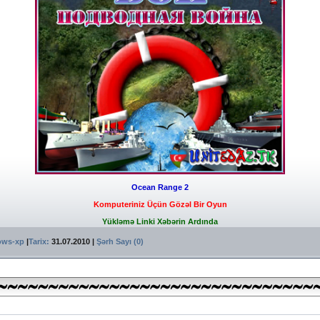
Ocean Range 2
Komputeriniz Üçün Gözəl Bir Oyun
Yükləmə Linki Xəbərin Ardında
ows-xp
|
Tarix:
31.07.2010
|
Şərh Sayı (0)