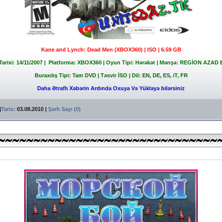
Kane and Lynch: Dead Men (XBOX360) | ISO | 6.59 GB
arixi: 14/11/2007 | Platforma: XBOX360 | Oyun Tipi: Hərəkət | Mənşə: REGİON AZAD 
Buraxılış Tipi: Tam DVD | Təsvir İSO | Dil: EN, DE, ES, iT, FR
Daha Ətraflı Xəbərin Ardında Oxuya Və Yükləyə bilərsiniz
|
Tarix:
03.08.2010
|
Şərh Sayı (0)