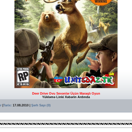
Deer Drive Ovu Sevənlər Üçün Maraqlı Oyun
Yükləmə Linki Xəbərin Ardında
er
|
Tarix:
17.08.2010
|
Şərh Sayı (0)