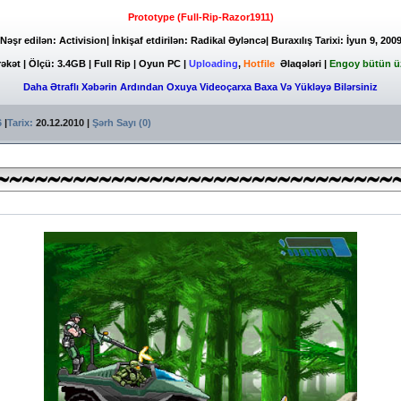
Prototype (Full-Rip-Razor1911)
Nəşr edilən: Activision| İnkişaf etdirilən: Radikal Əyləncə| Buraxılış Tarixi: İyun 9, 200
əkət | Ölçü: 3.4GB | Full Rip | Oyun PC
|
Uploading
,
Hotfile
Əlaqələri
|
Engoy bütün üzv
Daha Ətraflı Xəbərin Ardından Oxuya Videoçarxa Baxa Və Yükləyə Bilərsiniz
6
|
Tarix:
20.12.2010
|
Şərh Sayı (0)