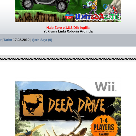
Halo Zero v.1.8.3
Dil: İngilis
Yükləmə Linki Xəbərin Ardında
er
|
Tarix:
17.08.2010
|
Şərh Sayı (0)