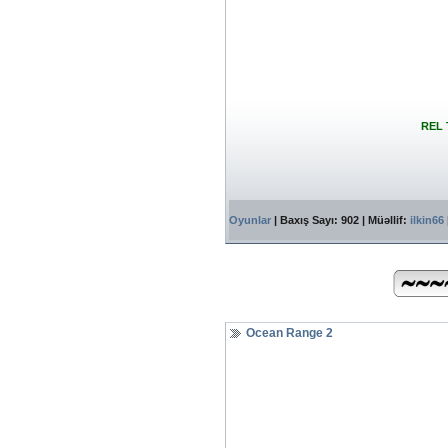
REL T
Oyunlar
| Baxış Sayı: 902 | Müəllif:
ilkin66
Ocean Range 2