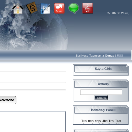
Ca, 06.08.2026,
Bizi Nece Tapmısınız
Qonaq
|
RSS
Sayta Giris
Axtarış
İstifadəçi Paneli