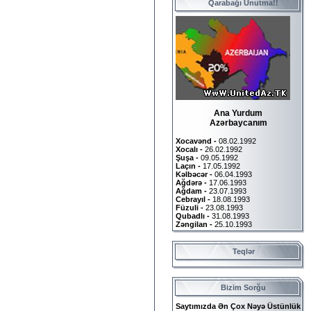
Qarabağı Unutma!!
Ana Yurdum
Azərbaycanım
Xocavənd -
08.02.1992
Xocalı -
26.02.1992
Şuşa -
09.05.1992
Laçın -
17.05.1992
Kəlbəcər -
06.04.1993
Ağdərə -
17.06.1993
Ağdam -
23.07.1993
Cebrayıl -
18.08.1993
Füzuli -
23.08.1993
Qubadlı -
31.08.1993
Zəngilan -
25.10.1993
Teqlər
Bizim Sorğu
Saytımızda Ən Çox Nəyə Üstünlük