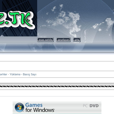
əsas səhifə
qeydiyyat
giriş
ərhlər
·
Yükləmə
·
Baxış Sayı