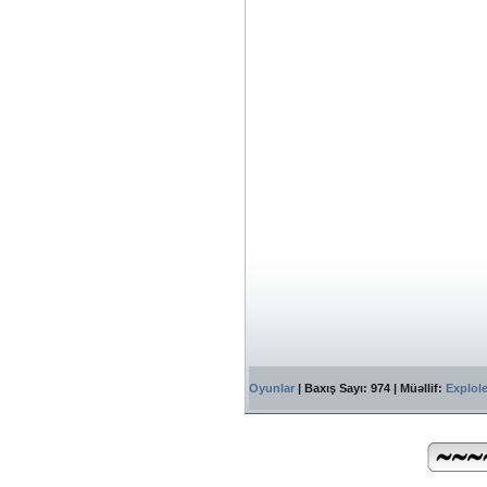
Oyunlar
| Baxış Sayı: 974 | Müəllif:
Explol