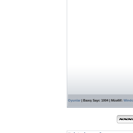
Oyunlar
| Baxış Sayı: 1004 | Müəllif:
Wind