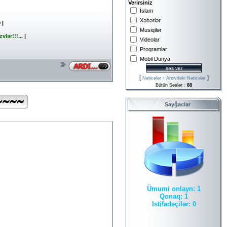
Verirsiniz
İslam
Xəbərlər
9
|
Musiqilər
lər!!!...
|
Videolar
Proqramlar
Mobil Dünya
[
·
]
Nəticələr
Arxivdəki Nəticələr
Bütün Səslər :
88
Sayğaclar
Ümumi onlayn:
1
Qonaq:
1
Istifadəçilər:
0