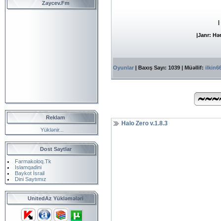
Zaycev.Fm
|
|
Janr: Hər
Oyunlar
| Baxış Sayı: 1039 | Müəllif:
ilkin6
Reklam
Halo Zero v.1.8.3
Yüklənir...
Dost Saytlar
Farmakoloq.Tk
Islamqadini
Baykot İsrail
Dini Saytımız
UnitedAz Yükləmələri