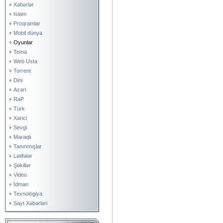
Xəbərlər
Islam
Proqramlar
Mobil dünya
Oyunlar
Tema
Web Usta
Torrent
Dini
Azəri
RaP
Türk
Xarici
Sevgi
Maraqlı
Tanınmışlar
Lətifələr
Şəkillər
Video
İdman
Texnologiya
Sayt Xəbərləri