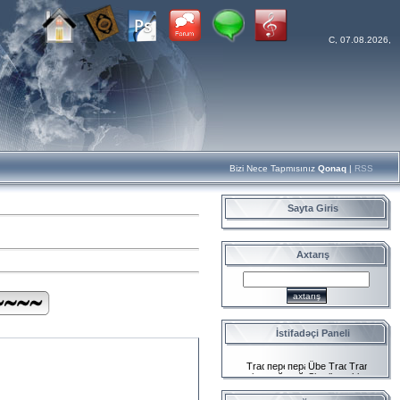
C, 07.08.2026,
Bizi Nece Tapmısınız
Qonaq
|
RSS
Sayta Giris
Axtarış
İstifadəçi Paneli