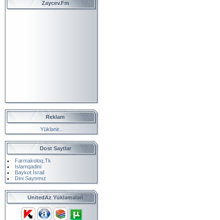
Zaycev.Fm
Reklam
Yüklənir...
Dost Saytlar
Farmakoloq.Tk
Islamqadini
Baykot İsrail
Dini Saytımız
UnitedAz Yükləmələri