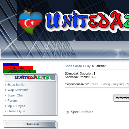
.......ANA....
Əsas Səhifə
»
Fayl
» Lətifələr
........YURDUM...........
.......AZƏRBAYCAN.......
Bölmədəki Xəbərlər
:
1
Səhifədəki Yazılar
:
1-1
Сортировать по
:
Tarix
·
Başlıq
·
Reytinqi
·
Ş
Əsas Səhifə
Wap Səhifəmiz
Super Chat
Forum
Mp3 Dünyası
Online Oyun
Sper Lətifələr
Bölmələr