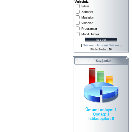
Verirsiniz
İslam
Xəbərlər
Musiqilər
Videolar
Proqramlar
Mobil Dünya
[
·
]
Nəticələr
Arxivdəki Nəticələr
Bütün Səslər :
88
Sayğaclar
Ümumi onlayn:
1
Qonaq:
1
Istifadəçilər:
0