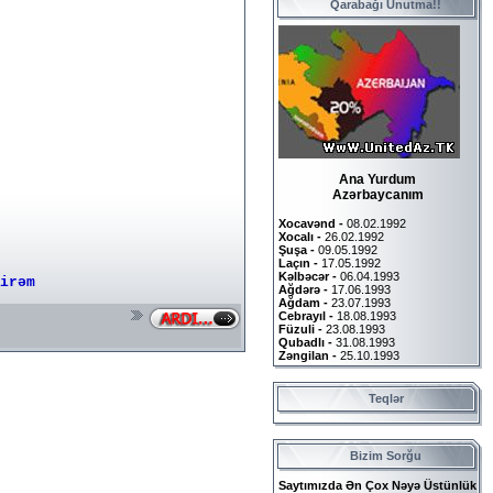
Qarabağı Unutma!!
Ana Yurdum
Azərbaycanım
Xocavənd -
08.02.1992
Xocalı -
26.02.1992
Şuşa -
09.05.1992
Laçın -
17.05.1992
Kəlbəcər -
06.04.1993
irəm
Ağdərə -
17.06.1993
Ağdam -
23.07.1993
Cebrayıl -
18.08.1993
Füzuli -
23.08.1993
Qubadlı -
31.08.1993
Zəngilan -
25.10.1993
Teqlər
Bizim Sorğu
Saytımızda Ən Çox Nəyə Üstünlük