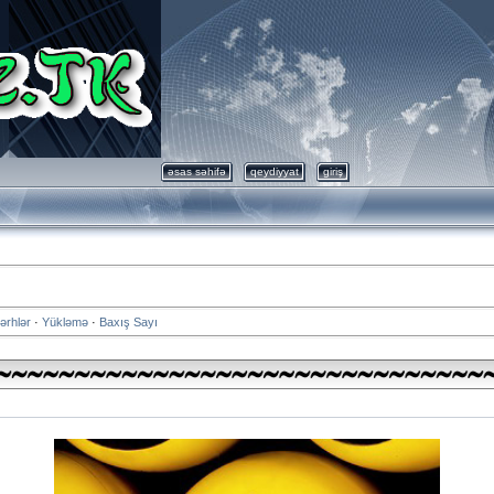
əsas səhifə
qeydiyyat
giriş
ərhlər
·
Yükləmə
·
Baxış Sayı