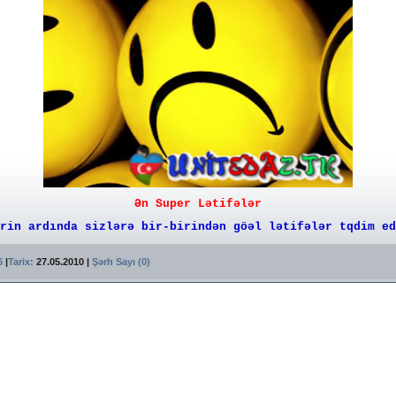
Ən Super Lətifələr
rin ardında sizlərə bir-birindən göəl lətifələr tqdim ed
66
|
Tarix:
27.05.2010
|
Şərh Sayı (0)