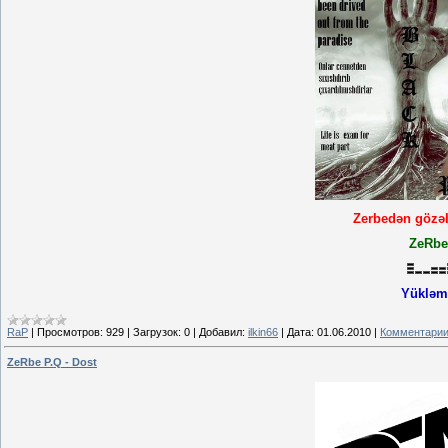
Zerbedən gözəl
ZeRbe
Yükləmə
RaP
|
Просмотров:
929
|
Загрузок:
0
|
Добавил:
ilkin66
|
Дата:
01.06.2010
|
Комментарии
ZeRbe P.Q - Dost