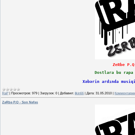
ZeRbe P.Q
Dostlara bu rapa
Xəbərin ardında musiq
RaP
|
Просмотров:
979
|
Загрузок:
0
|
Добавил:
ilkin66
|
Дата:
31.05.2010
|
Комментарии
ZəRbə P.Q - Son Nəfəs