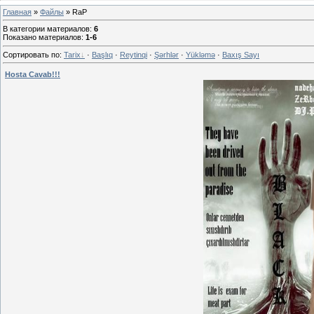
Главная
»
Файлы
» RaP
В категории материалов
:
6
Показано материалов
:
1-6
Сортировать по
:
Tarix
·
Başlıq
·
Reytinqi
·
Şərhlər
·
Yükləmə
·
Baxış Sayı
Hosta Cavab!!!