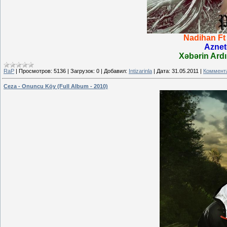
Nadihan Ft 
Aznet
Xəbərin Ardı
RaP
|
Просмотров:
5136
|
Загрузок:
0
|
Добавил:
Intizarinla
|
Дата:
31.05.2011
|
Коммента
Ceza - Onuncu Köy (Full Album - 2010)