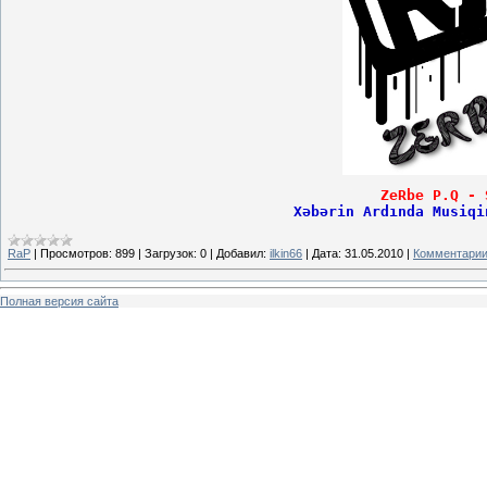
ZeRbe P.Q - 
Xəbərin Ardında Musiqi
RaP
|
Просмотров:
899
|
Загрузок:
0
|
Добавил:
ilkin66
|
Дата:
31.05.2010
|
Комментарии
Полная версия сайта