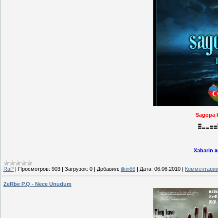
Sagopa 
Xəbərin a
RaP
|
Просмотров:
903
|
Загрузок:
0
|
Добавил:
ilkin66
|
Дата:
06.06.2010
|
Комментарии
ZeRbe P.Q - Nece Unudum