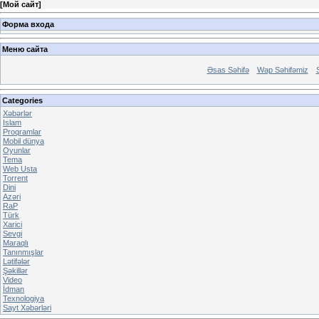
[
Мой сайт
]
Форма входа
Меню сайта
Əsas Səhifə
Wap Səhifəmiz
Categories
Xəbərlər
Islam
Proqramlar
Mobil dünya
Oyunlar
Tema
Web Usta
Torrent
Dini
Azəri
RaP
Türk
Xarici
Sevgi
Maraqlı
Tanınmışlar
Lətifələr
Şəkillər
Video
İdman
Texnologiya
Sayt Xəbərləri