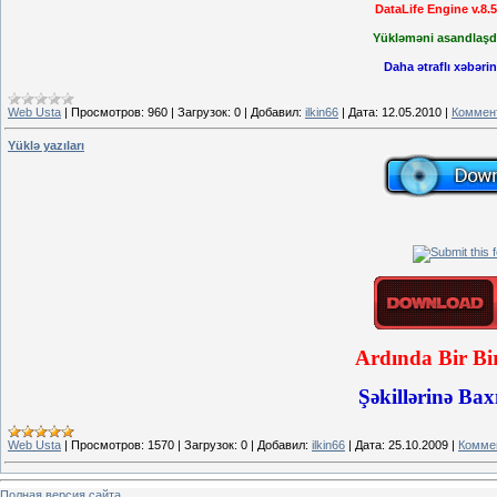
DataLife Engine v.8.
Yükləməni asandlaşd
Daha ətraflı xəbəri
Web Usta
|
Просмотров:
960
|
Загрузок:
0
|
Добавил:
ilkin66
|
Дата:
12.05.2010
|
Коммент
Yüklə yazıları
Ardında Bir Bir
Şəkillərinə Ba
Web Usta
|
Просмотров:
1570
|
Загрузок:
0
|
Добавил:
ilkin66
|
Дата:
25.10.2009
|
Коммен
Полная версия сайта