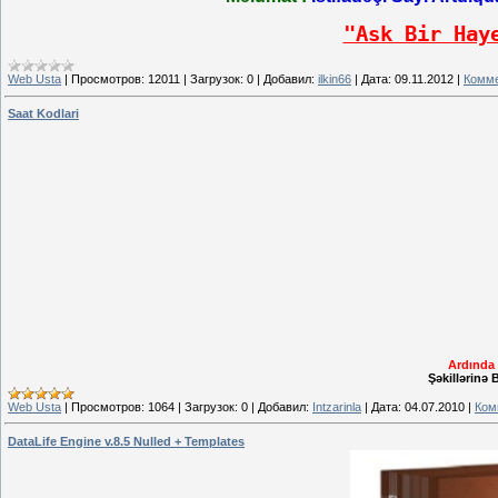
"Ask Bir Hay
Web Usta
|
Просмотров:
12011
|
Загрузок:
0
|
Добавил:
ilkin66
|
Дата:
09.11.2012
|
Комме
Saat Kodlari
Ardında 
Şəkillərinə 
Web Usta
|
Просмотров:
1064
|
Загрузок:
0
|
Добавил:
Intzarinla
|
Дата:
04.07.2010
|
Ком
DataLife Engine v.8.5 Nulled + Templates