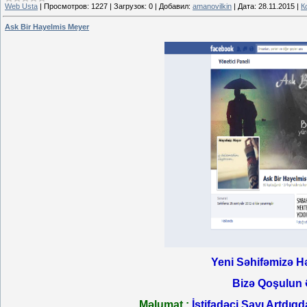
Web Usta
|
Просмотров:
1227
|
Загрузок:
0
|
Добавил:
amanovilkin
|
Дата:
28.11.2015
|
К
Ask Bir Hayelmis Meyer
Yeni Səhifəmizə Hə
Bizə Qoşulun 
Məlumat :
İstifadəçi Sayı Artdıqd