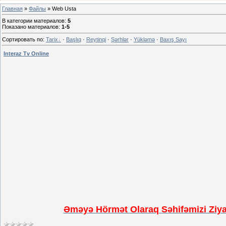
Главная
»
Файлы
» Web Usta
В категории материалов
:
5
Показано материалов
:
1-5
Сортировать по
:
Tarix
·
Başlıq
·
Reytinqi
·
Şərhlər
·
Yükləmə
·
Baxış Sayı
Interaz Tv Online
Əməyə Hörmət Olaraq Səhifəmizi Ziya