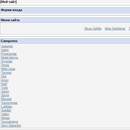
[
Мой сайт
]
Форма входа
Меню сайта
Əsas Səhifə
Wap Səhifəmiz
Categories
Xəbərlər
Islam
Proqramlar
Mobil dünya
Oyunlar
Tema
Web Usta
Torrent
Dini
Azəri
RaP
Türk
Xarici
Sevgi
Maraqlı
Tanınmışlar
Lətifələr
Şəkillər
Video
İdman
Texnologiya
Sayt Xəbərləri