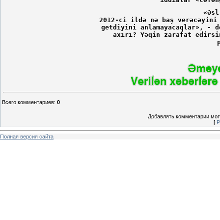
«Əsl
2012-ci ildə nə baş verəcəyini
getdiyini anlamayacaqlar», - d
axırı? Yəqin zarafat edirsi
Всего комментариев
:
0
Добавлять комментарии могу
[
Р
Полная версия сайта