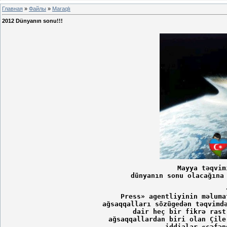
Главная
»
Файлы
»
Maraqlı
2012 Dünyanın sonu!!!
Mayya təqvim
dünyanın sonu olacağına
 Press» agentliyinin məluma
ağsaqqalları sözügedən təqvimd
 dair heç bir fikrə rast
ağsaqqallardan biri olan Çile
iddialar «cəfən