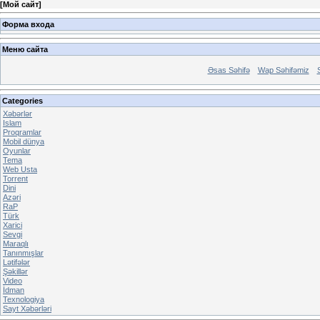
[
Мой сайт
]
Форма входа
Меню сайта
Əsas Səhifə
Wap Səhifəmiz
Categories
Xəbərlər
Islam
Proqramlar
Mobil dünya
Oyunlar
Tema
Web Usta
Torrent
Dini
Azəri
RaP
Türk
Xarici
Sevgi
Maraqlı
Tanınmışlar
Lətifələr
Şəkillər
Video
İdman
Texnologiya
Sayt Xəbərləri