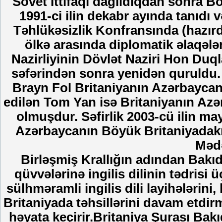
Sovet İttifaqı dağıldıqdan sonra B
1991-ci ilin dekabr ayında tanıd
Təhlükəsizlik Konfransında (hazırda 
ölkə arasında diplomatik əlaqələr
Nazirliyinin Dövlət Naziri Hon Duq
səfərindən sonra yenidən quruldu. B
Brayn Fol Britaniyanın Azərbaycanda
edilən Tom Yan isə Britaniyanın Azə
olmuşdur. Səfirlik 2003-cü ilin m
Azərbaycanın Böyük Britaniyadakı s
Mədə
Birləşmiş Krallığın adından Bakıd
qüvvələrinə ingilis dilinin tədris
sülhməramli ingilis dili layihələrin
Britaniyada təhsillərini davam etdi
həyata keçirir.Britaniya Şurası Bakı