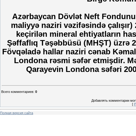
Azərbaycan Dövlət Neft Fondunun 
maliyyə naziri vəzifəsində çalışır)
keçirilən mineral ehtiyatların ha
Şəffaflıq Təşəbbüsü (MHŞT) üzrə 2-
Fövqəladə hallar naziri cənab Kəmal
Londona rəsmi səfər etmişdir. Mə
Qarayevin Londona səfəri 2008
Всего комментариев
:
0
Добавлять комментарии могу
[
Р
Полная версия сайта