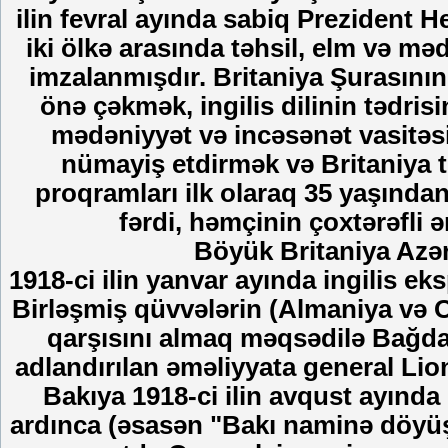
ilin fevral ayında sabiq Prezident 
iki ölkə arasında təhsil, elm və m
imzalanmışdır. Britaniya Şurasının
önə çəkmək, ingilis dilinin tədris
mədəniyyət və incəsənət vasitəsiyl
nümayiş etdirmək və Britaniya t
proqramları ilk olaraq 35 yaşında
fərdi, həmçinin çoxtərəfli ə
Böyük Britaniya Azər
1918-ci ilin yanvar ayında ingilis e
Birləşmiş qüvvələrin (Almaniya və O
qarşısını almaq məqsədilə Bağda
adlandırılan əməliyyata general Lion
Bakıya 1918-ci ilin avqust ayında
ardınca (əsasən "Bakı naminə döyüşlə