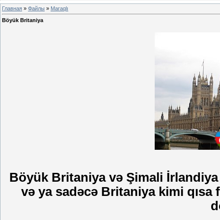
Главная
»
Файлы
»
Maraqlı
Böyük Britaniya
Böyük Britaniya və Şimali İrlandiya
və ya sadəcə Britaniya kimi qısa f
d