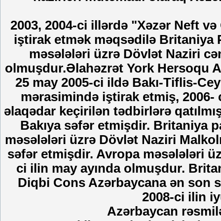
2003, 2004-ci illərdə "Xəzər Neft v
iştirak etmək məqsədilə Britaniya
məsələləri üzrə Dövlət Naziri c
olmuşdur.Əlahəzrət York Hersoqu Az
25 may 2005-ci ildə Bakı-Tiflis-Ce
mərasimində iştirak etmiş, 2006- 
əlaqədar keçirilən tədbirlərə qatılmı
Bakıya səfər etmişdir. Britaniya 
məsələləri üzrə Dövlət Naziri Malko
səfər etmişdir. Avropa məsələləri ü
ci ilin may ayında olmuşdur. Brita
Diqbi Cons Azərbaycana ən son səf
2008-ci ilin 
Azərbaycan rəsmilər