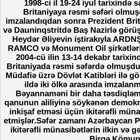
1998-ci il 19-24 iyul tarixind
Britaniyaya rəsmi səfəri olmuş
imzalandıqdan sonra Prezident Bri
və Dauninqstritdə Baş Nazirlə gör
Heydər Əliyevin iştirakıyla ARDNŞ 
RAMCO və Monument Oil şirkətləri
2004-cü ilin 13-14 dekabr tarixi
Britaniyada rəsmi səfərdə olmuşdur.
Müdafiə üzrə Dövlət Katibləri ilə g
ildə iki ölkə arasında imzalan
Bəyannaməni bir daha təsdiqləmiş
qanunun aliliyinə söykənən demokrat
inkişaf etməsi üçün ikitərəfli müna
etmişlər.Səfər zamanı Azərbaycan Pr
ikitərəfli münasibətlərin ilkin və 
Birgə Kömuni