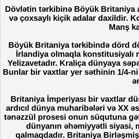
Dövlətin tərkibinə Böyük Britaniya a
və çoxsaylı kiçik adalar daxildir. 
Manş kan
Böyük Britaniya tərkibində dörd döv
İrlandiya olmaqla konstitusiyalı 
Yelizavetadır. Kraliça dünyaya səpə
Bunlar bir vaxtlar yer səthinin 1/4-
ər
Britaniya İmperiyası bir vaxtlar d
ardıcıl dünya muharibələri və XX əs
tənəzzül prosesi onun süqutuna gəti
dünyanın əhəmiyyətli siyasi, 
qalmaqdadır. Britaniya Birləşmiş 