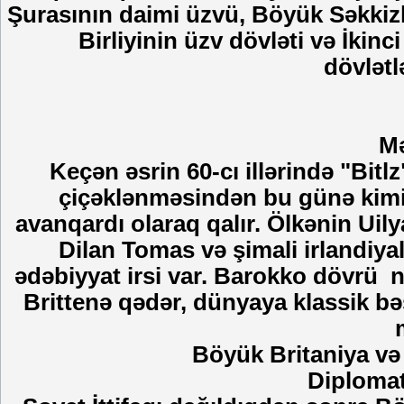
Şurasının daimi üzvü, Böyük Səkkizlə
Birliyinin üzv dövləti və İkin
dövlətl
Mə
Keçən əsrin 60-cı illərində "Bit
çiçəklənməsindən bu günə kimi
avanqardı olaraq qalır. Ölkənin Uil
Dilan Tomas və şimali irlandiya
ədəbiyyat irsi var. Barokko dövrü 
Brittenə qədər, dünyaya klassik bə
Böyük Britaniya və
Diplomat