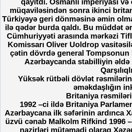
qayıtdı. Osmanlı imperiyası və
müqaviləsindən sonra ikinci brit
Türkiyəyə geri dönməsinə əmin olmaq
ilə qədər burda qaldı. Bu müddət ə
Cümhuriyyəti arasında mərkəzi Tifl
Komissarı Oliver Uoldrop vasitəsil
çətin dövrdə general Tompsonun ba
Azərbaycanda stabilliyin əld
Qarşılıql
Yüksək rütbəli dövlət rəsmilərini
əməkdaşlığın ink
Britaniya rəsmilər
1992 –ci ildə Britaniya Parla
Azərbaycana ilk səfərinin ardınca Xa
üzvü cənab Malkolm Rifkind 1996 – 
nazirləri mütəmadi olaraq Xəzər