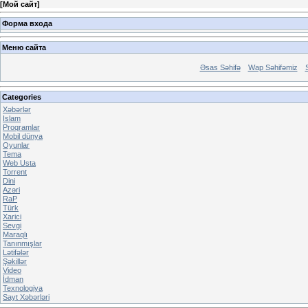
[
Мой сайт
]
Форма входа
Меню сайта
Əsas Səhifə
Wap Səhifəmiz
Categories
Xəbərlər
Islam
Proqramlar
Mobil dünya
Oyunlar
Tema
Web Usta
Torrent
Dini
Azəri
RaP
Türk
Xarici
Sevgi
Maraqlı
Tanınmışlar
Lətifələr
Şəkillər
Video
İdman
Texnologiya
Sayt Xəbərləri