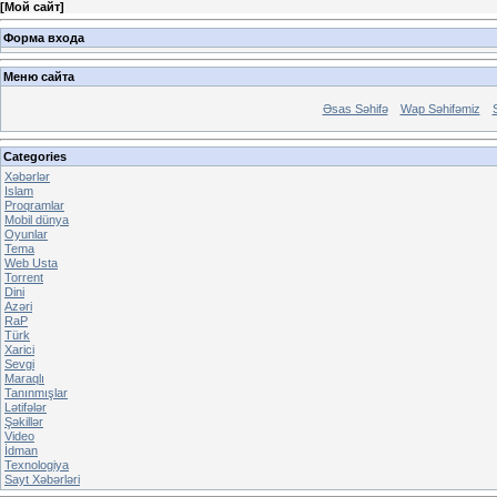
[
Мой сайт
]
Форма входа
Меню сайта
Əsas Səhifə
Wap Səhifəmiz
Categories
Xəbərlər
Islam
Proqramlar
Mobil dünya
Oyunlar
Tema
Web Usta
Torrent
Dini
Azəri
RaP
Türk
Xarici
Sevgi
Maraqlı
Tanınmışlar
Lətifələr
Şəkillər
Video
İdman
Texnologiya
Sayt Xəbərləri