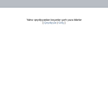
Yalnız qeydiyyatdan keçənlər şərh yaza bilərlər
[
Qeydiyyat
|
Giriş
]