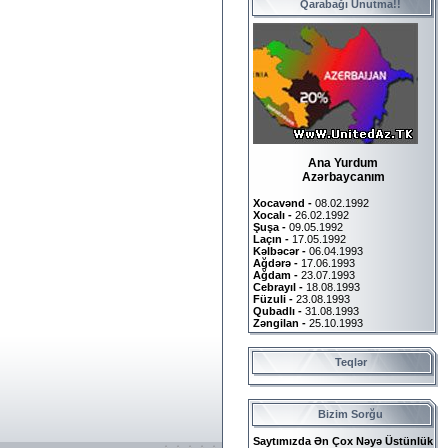
Qarabağı Unutma!!
Ana Yurdum
Azərbaycanım
Xocavənd -
08.02.1992
Xocalı -
26.02.1992
Şuşa -
09.05.1992
Laçın -
17.05.1992
Kəlbəcər -
06.04.1993
Ağdərə -
17.06.1993
Ağdam -
23.07.1993
Cebrayıl -
18.08.1993
Füzuli -
23.08.1993
Qubadlı -
31.08.1993
Zəngilan -
25.10.1993
Teqlər
Bizim Sorğu
Saytımızda Ən Çox Nəyə Üstünlük