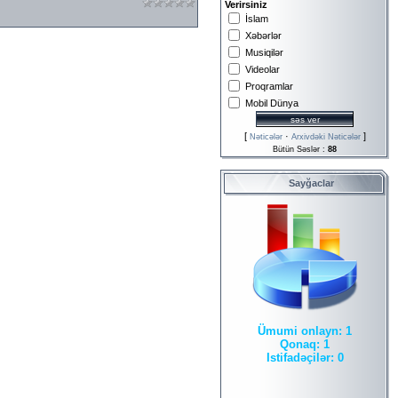
Verirsiniz
İslam
Xəbərlər
Musiqilər
Videolar
Proqramlar
Mobil Dünya
[
·
]
Nəticələr
Arxivdəki Nəticələr
Bütün Səslər :
88
Sayğaclar
Ümumi onlayn:
1
Qonaq:
1
Istifadəçilər:
0