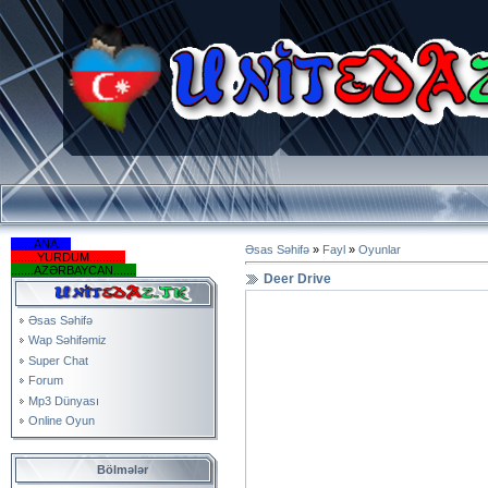
.......ANA....
Əsas Səhifə
»
Fayl
»
Oyunlar
........YURDUM...........
.......AZƏRBAYCAN.......
Deer Drive
Əsas Səhifə
Wap Səhifəmiz
Super Chat
Forum
Mp3 Dünyası
Online Oyun
Bölmələr