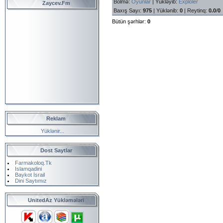
Bölmə
:
Oyunlar
|
Yükləyib
:
Exploler
Zaycev.Fm
Baxış Sayı
:
975
|
Yüklənib
:
0
|
Reytinq
:
0.0
/
0
Bütün şərhlər
:
0
Reklam
Yüklənir...
Dost Saytlar
Farmakoloq.Tk
Islamqadini
Baykot İsrail
Dini Saytımız
UnitedAz Yükləmələri