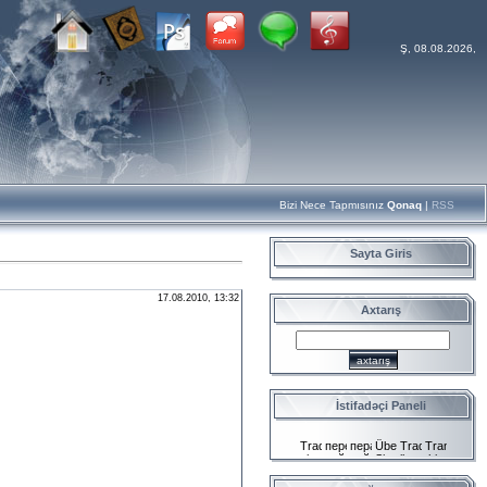
Ş, 08.08.2026,
Bizi Nece Tapmısınız
Qonaq
|
RSS
Sayta Giris
17.08.2010, 13:32
Axtarış
İstifadəçi Paneli