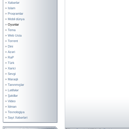
Xəbərlər
Islam
Proqramlar
Mobil dünya
Oyunlar
Tema
Web Usta
Torrent
Dini
Azəri
RaP
Türk
Xarici
Sevgi
Maraqlı
Tanınmışlar
Lətifələr
Şəkillər
Video
İdman
Texnologiya
Sayt Xəbərləri