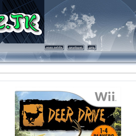
əsas səhifə
qeydiyyat
giriş