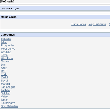
[
Мой сайт
]
Форма входа
Меню сайта
Əsas Səhifə
Wap Səhifəmiz
Categories
Xəbərlər
Islam
Proqramlar
Mobil dünya
Oyunlar
Tema
Web Usta
Torrent
Dini
Azəri
RaP
Türk
Xarici
Sevgi
Maraqlı
Tanınmışlar
Lətifələr
Şəkillər
Video
İdman
Texnologiya
Sayt Xəbərləri