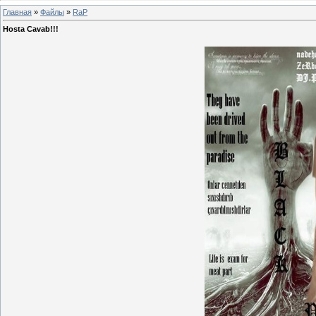
Главная
»
Файлы
»
RaP
Hosta Cavab!!!