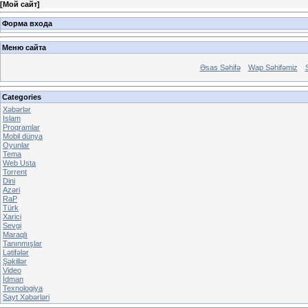
[
Мой сайт
]
Форма входа
Меню сайта
Əsas Səhifə
Wap Səhifəmiz
Categories
Xəbərlər
Islam
Proqramlar
Mobil dünya
Oyunlar
Tema
Web Usta
Torrent
Dini
Azəri
RaP
Türk
Xarici
Sevgi
Maraqlı
Tanınmışlar
Lətifələr
Şəkillər
Video
İdman
Texnologiya
Sayt Xəbərləri