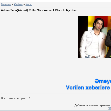
Главная
»
Файлы
»
Xarici
Adrian Sana(Akcent) Roller Sis - You re A Place In My Heart
Всего комментариев
:
0
Добавлять комментарии могу
[
Р