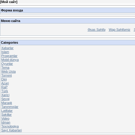
[
Мой сайт
]
Форма входа
Меню сайта
Əsas Səhifə
Wap Səhifəmiz
Categories
Xəbərlər
Islam
Proqramlar
Mobil dünya
Oyunlar
Tema
Web Usta
Torrent
Dini
Azəri
RaP
Türk
Xarici
Sevgi
Maraqlı
Tanınmışlar
Lətifələr
Şəkillər
Video
İdman
Texnologiya
Sayt Xəbərləri