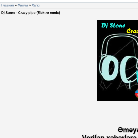
Главная
»
Файлы
»
Xarici
Dj Stone - Crazy pipe {Elektro remix}