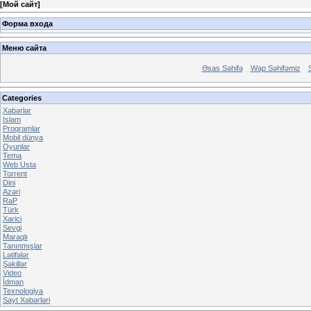
[
Мой сайт
]
Форма входа
Меню сайта
Əsas Səhifə
Wap Səhifəmiz
Categories
Xəbərlər
Islam
Proqramlar
Mobil dünya
Oyunlar
Tema
Web Usta
Torrent
Dini
Azəri
RaP
Türk
Xarici
Sevgi
Maraqlı
Tanınmışlar
Lətifələr
Şəkillər
Video
İdman
Texnologiya
Sayt Xəbərləri