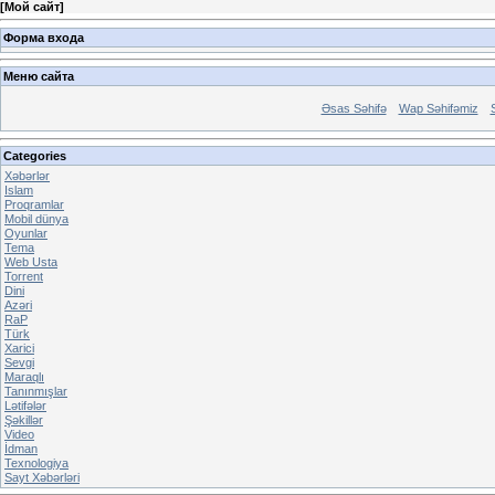
[
Мой сайт
]
Форма входа
Меню сайта
Əsas Səhifə
Wap Səhifəmiz
Categories
Xəbərlər
Islam
Proqramlar
Mobil dünya
Oyunlar
Tema
Web Usta
Torrent
Dini
Azəri
RaP
Türk
Xarici
Sevgi
Maraqlı
Tanınmışlar
Lətifələr
Şəkillər
Video
İdman
Texnologiya
Sayt Xəbərləri