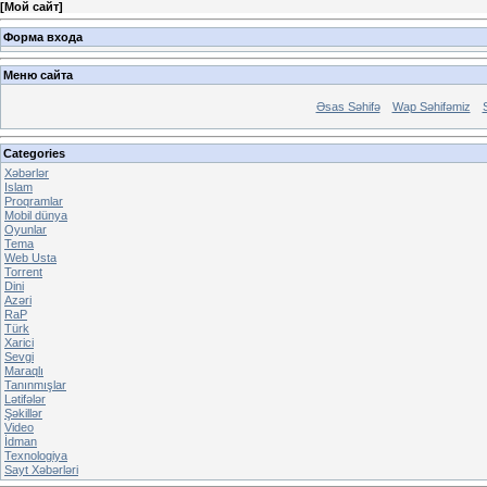
[
Мой сайт
]
Форма входа
Меню сайта
Əsas Səhifə
Wap Səhifəmiz
Categories
Xəbərlər
Islam
Proqramlar
Mobil dünya
Oyunlar
Tema
Web Usta
Torrent
Dini
Azəri
RaP
Türk
Xarici
Sevgi
Maraqlı
Tanınmışlar
Lətifələr
Şəkillər
Video
İdman
Texnologiya
Sayt Xəbərləri