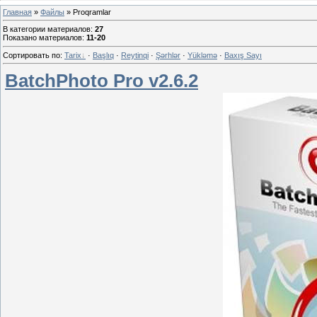
Главная
»
Файлы
» Proqramlar
В категории материалов
:
27
Показано материалов
:
11-20
Сортировать по
:
Tarix
·
Başlıq
·
Reytinqi
·
Şərhlər
·
Yükləmə
·
Baxış Sayı
BatchPhoto Pro v2.6.2