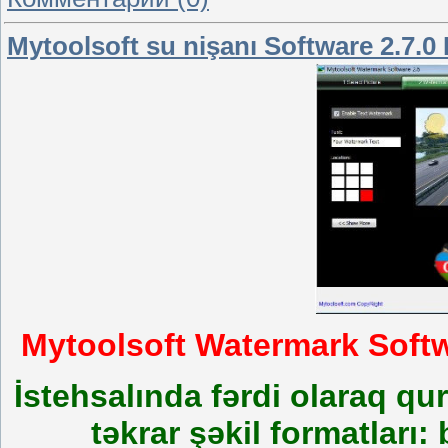
Mytoolsoft su nişanı Software 2.7.0 
Mytoolsoft Watermark Softw
İstehsalında fərdi olaraq qu
təkrar şəkil formatları: b