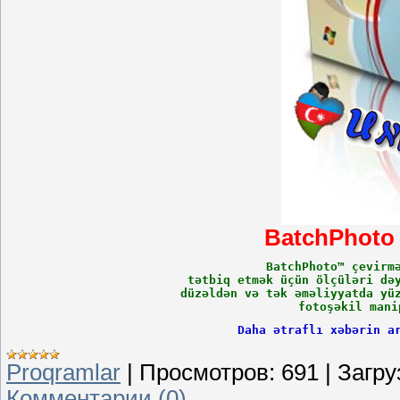
BatchPhoto P
BatchPhoto™ çevirm
tətbiq etmək üçün ölçüləri də
düzəldən və tək əməliyyatda yü
fotoşəkil mani
Daha ətraflı xəbərin a
Proqramlar
|
Просмотров:
691
|
Загру
Комментарии (0)