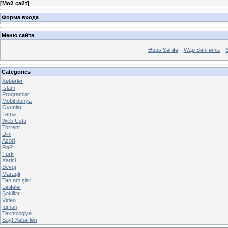
[
Мой сайт
]
Форма входа
Меню сайта
Əsas Səhifə
Wap Səhifəmiz
Categories
Xəbərlər
Islam
Proqramlar
Mobil dünya
Oyunlar
Tema
Web Usta
Torrent
Dini
Azəri
RaP
Türk
Xarici
Sevgi
Maraqlı
Tanınmışlar
Lətifələr
Şəkillər
Video
İdman
Texnologiya
Sayt Xəbərləri