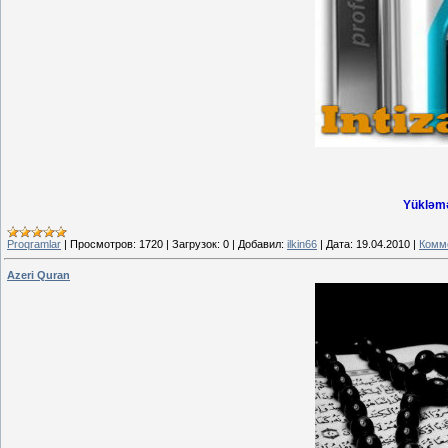
Yükləmə
Proqramlar
|
Просмотров:
1720
|
Загрузок:
0
|
Добавил:
ilkin66
|
Дата:
19.04.2010
|
Комме
Azeri Quran