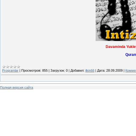
Davaminda Yukley
Quran
Proqramlar
|
Просмотров:
855
|
Загрузок:
0
|
Добавил:
ilkin66
|
Дата:
28.09.2009
|
Коммен
Полная версия сайта