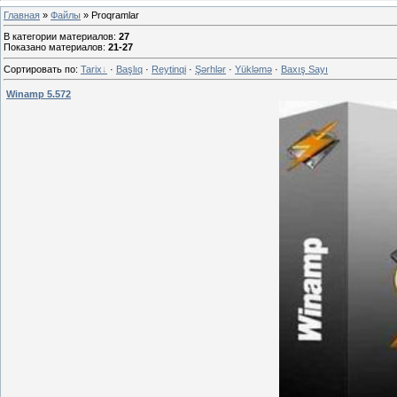
Главная
»
Файлы
» Proqramlar
В категории материалов
:
27
Показано материалов
:
21-27
Сортировать по
:
Tarix
·
Başlıq
·
Reytinqi
·
Şərhlər
·
Yükləmə
·
Baxış Sayı
Winamp 5.572