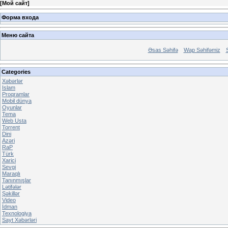
[
Мой сайт
]
Форма входа
Меню сайта
Əsas Səhifə
Wap Səhifəmiz
Categories
Xəbərlər
Islam
Proqramlar
Mobil dünya
Oyunlar
Tema
Web Usta
Torrent
Dini
Azəri
RaP
Türk
Xarici
Sevgi
Maraqlı
Tanınmışlar
Lətifələr
Şəkillər
Video
İdman
Texnologiya
Sayt Xəbərləri