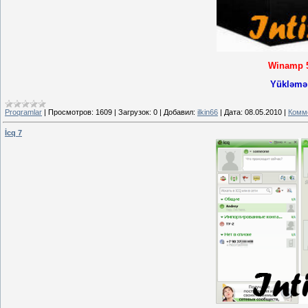
Winamp 5
Yükləmə 
Proqramlar
|
Просмотров:
1609
|
Загрузок:
0
|
Добавил:
ilkin66
|
Дата:
08.05.2010
|
Комме
İcq 7