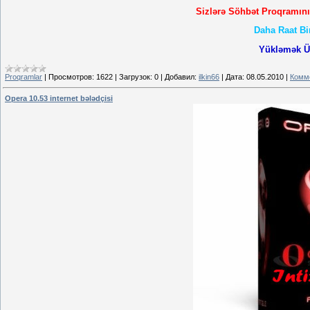
Sizlərə Söhbət Proqramın
Daha Raat Bi
Yükləmək Ü
Proqramlar
|
Просмотров:
1622
|
Загрузок:
0
|
Добавил:
ilkin66
|
Дата:
08.05.2010
|
Комме
Opera 10.53 internet bələdçisi