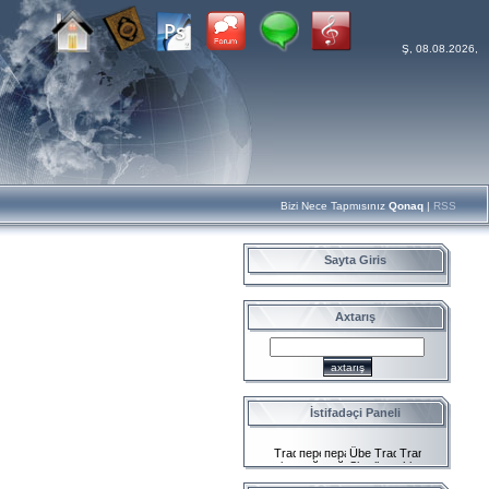
Ş, 08.08.2026,
Bizi Nece Tapmısınız
Qonaq
|
RSS
Sayta Giris
Axtarış
İstifadəçi Paneli