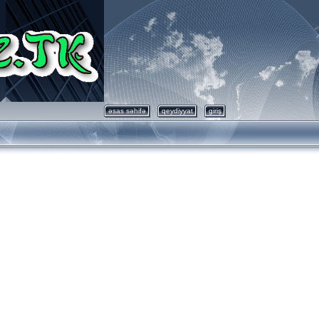
əsas səhifə
qeydiyyat
giriş