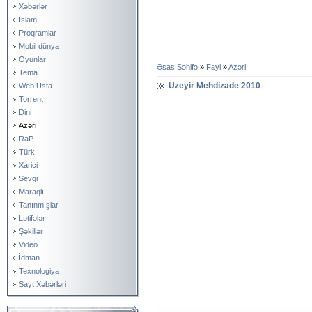
Xəbərlər
Islam
Proqramlar
Mobil dünya
Oyunlar
Əsas Səhifə
»
Fayl
»
Azəri
Tema
Üzeyir Mehdizade 2010
Web Usta
Torrent
Dini
Azəri
RaP
Türk
Xarici
Sevgi
Maraqlı
Tanınmışlar
Lətifələr
Şəkillər
Video
İdman
Texnologiya
Sayt Xəbərləri