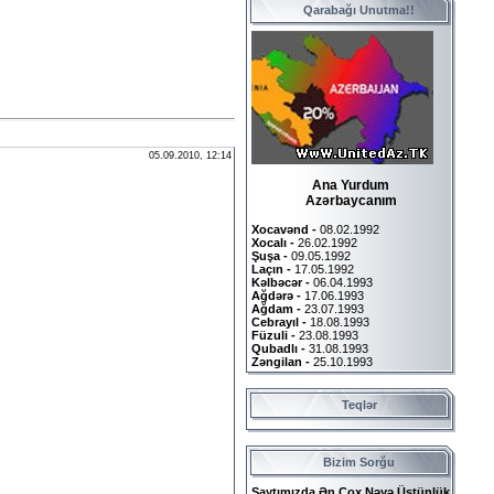
Qarabağı Unutma!!
05.09.2010, 12:14
Ana Yurdum
Azərbaycanım
Xocavənd -
08.02.1992
Xocalı -
26.02.1992
Şuşa -
09.05.1992
Laçın -
17.05.1992
Kəlbəcər -
06.04.1993
Ağdərə -
17.06.1993
Ağdam -
23.07.1993
Cebrayıl -
18.08.1993
Füzuli -
23.08.1993
Qubadlı -
31.08.1993
Zəngilan -
25.10.1993
Teqlər
Bizim Sorğu
Saytımızda Ən Çox Nəyə Üstünlük