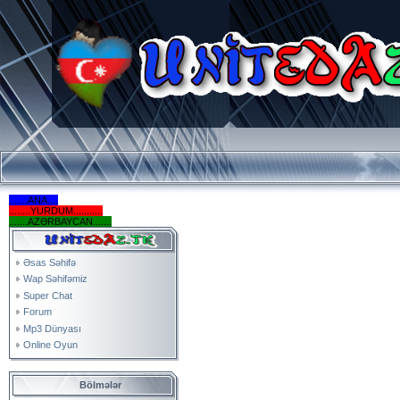
.......ANA....
........YURDUM...........
.......AZƏRBAYCAN.......
Əsas Səhifə
Wap Səhifəmiz
Super Chat
Forum
Mp3 Dünyası
Online Oyun
Bölmələr