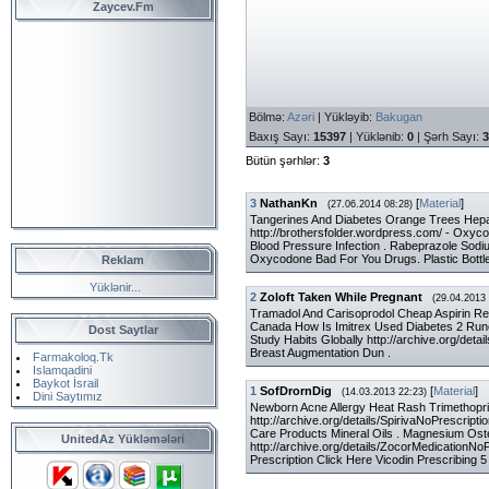
Zaycev.Fm
Bölmə
:
Azəri
|
Yükləyib
:
Bakugan
Baxış Sayı
:
15397
|
Yüklənib
:
0
|
Şərh Sayı
:
3
Bütün şərhlər
:
3
3
NathanKn
[
Material
]
(27.06.2014 08:28)
Tangerines And Diabetes Orange Trees Hepar
http://brothersfolder.wordpress.com/ - Oxy
Blood Pressure Infection . Rabeprazole Sod
Oxycodone Bad For You Drugs. Plastic Bott
Reklam
Yüklənir...
2
Zoloft Taken While Pregnant
(29.04.2013 
Tramadol And Carisoprodol Cheap Aspirin Rec
Canada How Is Imitrex Used Diabetes 2 Rune
Dost Saytlar
Study Habits Globally http://archive.org/deta
Breast Augmentation Dun .
Farmakoloq.Tk
Islamqadini
Baykot İsrail
1
SofDrornDig
[
Material
]
(14.03.2013 22:23)
Dini Saytımız
Newborn Acne Allergy Heat Rash Trimethopri
http://archive.org/details/SpirivaNoPrescrip
Care Products Mineral Oils . Magnesium Os
UnitedAz Yükləmələri
http://archive.org/details/ZocorMedicationNo
Prescription Click Here Vicodin Prescribing 5