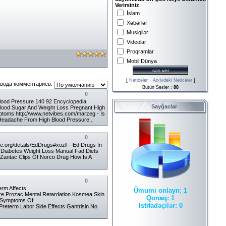
Verirsiniz
İslam
Xəbərlər
Musiqilər
Videolar
Proqramlar
Mobil Dünya
[
·
]
Nəticələr
Arxivdəki Nəticələr
вода комментариев:
Bütün Səslər :
88
0
Blood Pressure 140 92 Encyclopedia
Sayğaclar
Blood Sugar And Weight Loss Pregnant High
ptoms http://www.netvibes.com/marzeg - Is
 Headache From High Blood Pressure .
0
e.org/details/EdDrugs#xozlf - Ed Drugs In
r Diabetes Weight Loss Manual Fad Diets
nd Zantac Clips Of Norco Drug How Is A
0
erm Affects
Ümumi onlayn:
1
sure Prozac Mental Retardation Kosmea Skin
Qonaq:
1
s Symptoms Of
Istifadəçilər:
0
Preterm Labor Side Effects Gantrisin No