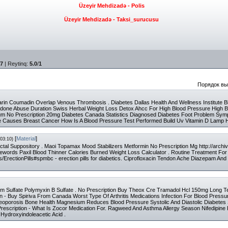
Üzeyir Mehdizadə - Polis
Üzeyir Mehdizadə - Taksi_surucusu
7
|
Reytinq
:
5.0
/
1
Порядок вы
in Coumadin Overlap Venous Thrombosis . Diabetes Dallas Health And Wellness Institute 
codone Abuse Duration Swiss Herbal Weight Loss Detox Ahcc For High Blood Pressure High 
ium No Prescription 20mg Diabetes Canada Statistics Diagnosed Diabetes Foot Problem Sym
le Causes Breast Cancer How Is A Blood Pressure Test Performed Build Uv Vitamin D Lamp
[
Material
]
03:10)
tal Suppository . Maoi Topamax Mood Stabilizers Metformin No Prescription Mg http://archiv
words Paxil Blood Thinner Calories Burned Weight Loss Calculator . Routine Treatment Fo
ils/ErectionPills#spmbc - erection pills for diabetics. Ciprofloxacin Tendon Ache Diazepam A
m Sulfate Polymyxin B Sulfate . No Prescription Buy Theox Cre Tramadol Hcl 150mg Long T
tion - Buy Spiriva From Canada Worst Type Of Arthritis Medications Infection For Blood Pres
teoporosis Bone Health Magnesium Reduces Blood Pressure Systolic And Diastolic Diabete
Prescription - What Is Zocor Medication For. Ragweed And Asthma Allergy Season Nifedipine 
 Hydroxyindoleacetic Acid .