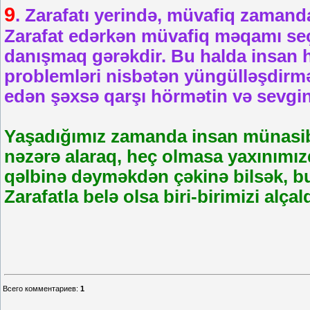
9
. Zarafatı yerində, müvafiq zamand
Zarafat edərkən müvafiq məqamı se
danışmaq gərəkdir. Bu halda insan h
problemləri nisbətən yüngülləşdirmə
edən şəxsə qarşı hörmətin və sevgin
Yaşadığımız zamanda insan münasibə
nəzərə alaraq, heç olmasa yaxınımı
qəlbinə dəyməkdən çəkinə bilsək, bu
Zarafatla belə olsa biri-birimizi alç
Всего комментариев
:
1