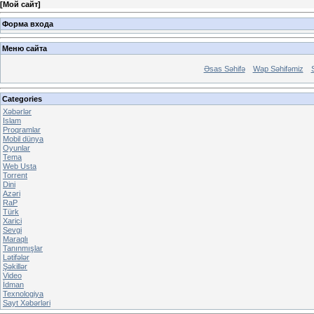
[
Мой сайт
]
Форма входа
Меню сайта
Əsas Səhifə
Wap Səhifəmiz
Categories
Xəbərlər
Islam
Proqramlar
Mobil dünya
Oyunlar
Tema
Web Usta
Torrent
Dini
Azəri
RaP
Türk
Xarici
Sevgi
Maraqlı
Tanınmışlar
Lətifələr
Şəkillər
Video
İdman
Texnologiya
Sayt Xəbərləri