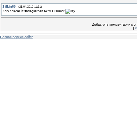
1
ilkin66
(21.04.2010 11:31)
Xaiş edirem İstifadəçilərdən Aktiv Olsunlar
Добавлять комментарии могу
[
Р
Полная версия сайта