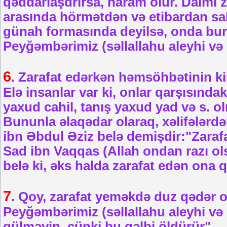
qəddarlaşdrırsa, haram olur. Daimi z
arasında hörmətdən və etibardan sal
günah formasında deyilsə, onda burd
Peyğəmbərimiz (səllallahu aleyhi və 
6
. Zarafat edərkən həmsöhbətinin ki
Elə insanlar var ki, onlar qarşısınd
yaxud cahil, tanış yaxud yad və s. ol
Bununla əlaqədar olaraq, xəlifələrd
ibn Əbdul Əziz belə demişdir:"Zarafa
Sad ibn Vaqqas (Allah ondan razı ol
belə ki, əks halda zarafat edən ona q
7
. Qoy, zarafat yeməkdə duz qədər o
Peyğəmbərimiz (səllallahu aleyhi v
gülməyin, çünki bu qəlbi öldürür"