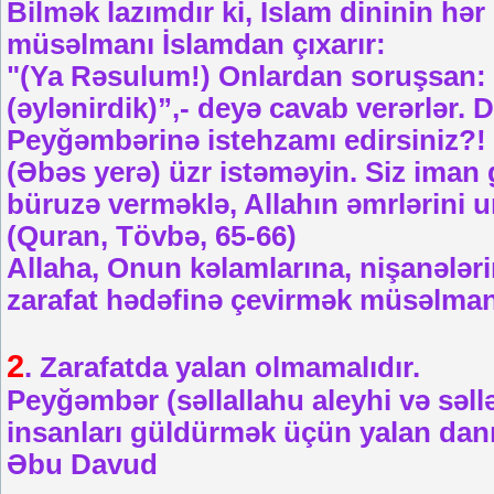
Bilmək lazımdır ki, İslam dininin hər
müsəlmanı İslamdan çıxarır:
"(Ya Rəsulum!) Onlardan soruşsan: "
(əylənirdik)”,- deyə cavab verərlər. 
Peyğəmbərinə istehzamı edirsiniz?!
(Əbəs yerə) üzr istəməyin. Siz iman 
büruzə verməklə, Allahın əmrlərini u
(Quran, Tövbə, 65-66)
Allaha, Onun kəlamlarına, nişanələr
zarafat hədəfinə çevirmək müsəlmanı 
2
. Zarafatda yalan olmamalıdır.
Peyğəmbər (səllallahu aleyhi və səll
insanları güldürmək üçün yalan danı
Əbu Davud