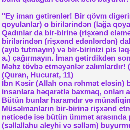
"Ey iman gətirənlər! Bir qövm digərin
qoyulanlar) o birilərindən (lağa qoy
Qadınlar da bir-birinə (rişxənd eləmə
birilərindən (rişxənd edənlərdən) dah
(ayıb tutmayın) və bir-birinizi pis ləq
a.) çağırmayın. İman gətirdikdən so
Məhz tövbə etməyənlər zalımlardır! (
(Quran, Hucurat, 11)
İbn Kəsir (Allah ona rəhmət eləsin) 
insanlara həqarətlə baxmaq, onları 
Bütün bunlar haramdır və münafiqin
Müsəlmanların bir-birinə rişxənd etm
nəticədə isə bütün ümmət arasında 
(səllallahu aleyhi və səlləm) buyur