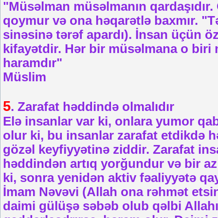
"Müsəlman müsəlmanın qardaşıdır. 
qoymur və ona həqarətlə baxmır. "Tə
sinəsinə tərəf apardı). İnsan üçün ö
kifayətdir. Hər bir müsəlmana o bir
haramdır"
Müslim
5
. Zarafat həddində olmalıdır
Elə insanlar var ki, onlara yumor qab
olur ki, bu insanlar zarafat etdikdə 
gözəl keyfiyyətinə ziddir. Zarafat ins
həddindən artıq yorğundur və bir az
ki, sonra yenidən aktiv fəaliyyətə qay
İmam Nəvəvi (Allah ona rəhmət etsin
daimi gülüşə səbəb olub qəlbi Allahı