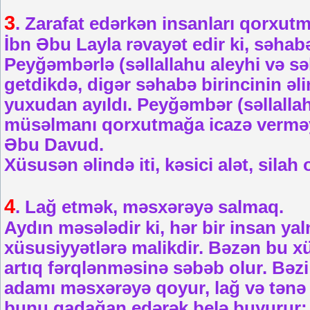
3
. Zarafat edərkən insanları qorxut
İbn Əbu Layla rəvayət edir ki, səhabəl
Peyğəmbərlə (səllallahu aleyhi və sə
getdikdə, digər səhabə birincinin əli
yuxudan ayıldı. Peyğəmbər (səllalla
müsəlmanı qorxutmağa icazə vermə
Əbu Davud.
Xüsusən əlində iti, kəsici alət, sila
4
. Lağ etmək, məsxərəyə salmaq.
Aydın məsələdir ki, hər bir insan y
xüsusiyyətlərə malikdir. Bəzən bu x
artıq fərqlənməsinə səbəb olur. Bəz
adamı məsxərəyə qoyur, lağ və tənə 
bunu qadağan edərək belə buyurur: