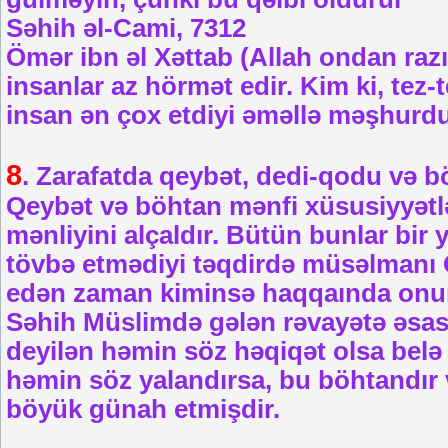
Səhih əl-Cami, 7312
Ömər ibn əl Xəttab (Allah ondan razı
insanlar az hörmət edir. Kim ki, tez-
insan ən çox etdiyi əməllə məşhurdu
8
. Zarafatda qeybət, dedi-qodu və b
Qeybət və böhtan mənfi xüsusiyyətlə
mənliyini alçaldır. Bütün bunlar bir
tövbə etmədiyi təqdirdə müsəlmanı C
edən zaman kiminsə haqqaında onun 
Səhih Müslimdə gələn rəvayətə əs
deyilən həmin söz həqiqət olsa belə
həmin söz yalandırsa, bu böhtandır v
böyük günah etmişdir.