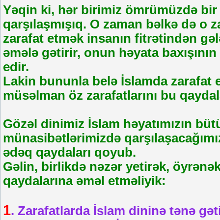
Yəqin ki, hər birimiz ömrümüzdə bir 
qarşılaşmışıq. O zaman bəlkə də o z
zarafat etmək insanın fitrətindən gə
əmələ gətirir, onun həyata baxışını
edir.
Lakin bununla belə İslamda zarafat 
müsəlman öz zarafatlarını bu qaydal
Gözəl dinimiz İslam həyatımızın bütü
münasibətlərimizdə qarşılaşacağımız
ədəq qaydaları qoyub.
Gəlin, birlikdə nəzər yetirək, öyrən
qaydalarına əməl etməliyik:
1
. Zarafatlarda İslam dininə tənə gət