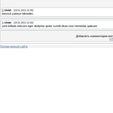
2
civan
(19.01.2013 12:45)
teessuf yukleye bilmedim.
1
civan
(19.01.2013 12:43)
yeni istifade edecem.eger dediyiniz qeder suretli olsan size minnetdar qalaram
Добавлять комментарии могу
[
Р
Полная версия сайта