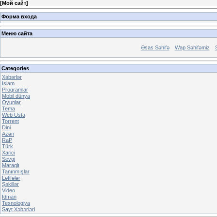
[
Мой сайт
]
Форма входа
Меню сайта
Əsas Səhifə
Wap Səhifəmiz
Categories
Xəbərlər
Islam
Proqramlar
Mobil dünya
Oyunlar
Tema
Web Usta
Torrent
Dini
Azəri
RaP
Türk
Xarici
Sevgi
Maraqlı
Tanınmışlar
Lətifələr
Şəkillər
Video
İdman
Texnologiya
Sayt Xəbərləri