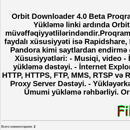
Orbit Downloader 4.0 Beta Proqr
Yükləmə linki ardında Orbi
müvəffəqiyyətlilərindəndir.Proqram
faydalı xüsusiyyəti isə Rapidshare
Pandora kimi saytlardan endirmə et
Xüsusiyyətləri: - Musiqi, video 
yükləmə dəstəyi. - İnternet Explo
HTTP, HTTPS, FTP, MMS, RTSP və RTM
Proxy Server Dəstəyi. - Yükləyər
Ümumi yükləmə rəhbərliyi. Or
Всего комментариев
:
2