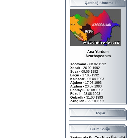
Qarabağı Unutma!!
Ana Yurdum
Azərbaycanım
Xocavənd -
08.02.1992
Xocalı -
26.02.1992
Şuşa -
09.05.1992
Laçın -
17.05.1992
Kəlbəcər -
06.04.1993
Ağdərə -
17.06.1993
Ağdam -
23.07.1993
Cebrayıl -
18.08.1993
Füzuli -
23.08.1993
Qubadlı -
31.08.1993
Zəngilan -
25.10.1993
Teqlər
Bizim Sorğu
Saytımızda Ən Çox Nəyə Üstünlük