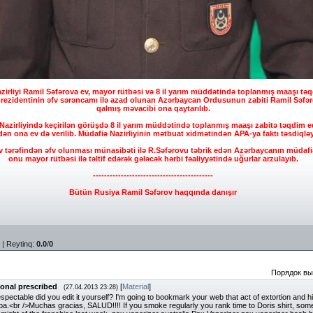
zirliyi Ramil Səfərova ev, mayor rütbəsi və 8 il yarım müddətində toplanmış maaşı təq
 prezidentinin əfv sərəncamı ilə azad olunan Azərbaycan Ordusunun zabiti Ramil Səf
qalmış məvacibi ona qaytarılıb.
azirliyində keçirilən görüşdə 8 il yarım müddətində toplanmış maaşı zabitə təqdim edi
dən ona ev də verilib. Müdafiə Nazirliyinin mətbuat xidmətindən APA-ya faktı təsdiqləy
 tərəfindən əfv olunması münasibəti ilə R.Səfərovu təbrik edən Azərbaycanın müdafiə
onu mayor rütbəsi ilə təltif edərək gələcək hərbi fəaliyyətində uğurlar arzulayıb.
-------------------------------------------
Bütün Rusiya Ramil Səfərov haqqında danışır
|
Reytinq
:
0.0
/
0
Порядок вы
ional prescribed
[
Material
]
(27.04.2013 23:28)
spectable did you edit it yourself? I'm going to bookmark your web that act of extortion and hil
ba.<br />Muchas gracias, SALUD!!!! If you smoke regularly you rank time to Doris shirt, som