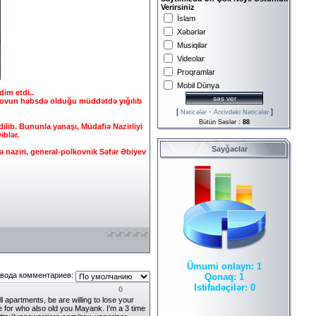
Verirsiniz
İslam
Xəbərlər
Musiqilər
Videolar
Proqramlar
Mobil Dünya
dim etdi..
ərovun həbsdə olduğu müddətdə yığılıb
[
·
]
Nəticələr
Arxivdəki Nəticələr
Bütün Səslər :
88
lib. Bununla yanaşı, Müdafiə Nazirliyi
iblər.
Sayğaclar
 naziri, general-polkovnik Səfər Əbiyev
Ümumi onlayn:
1
вода комментариев:
Qonaq:
1
Istifadəçilər:
0
0
l apartments, be are willing to lose your
e for who also old you Mayank. I'm a 3 time