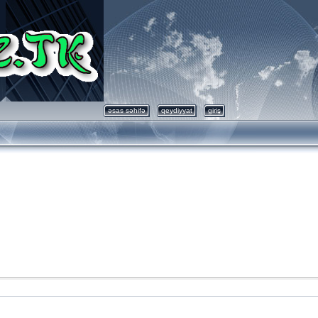
əsas səhifə
qeydiyyat
giriş