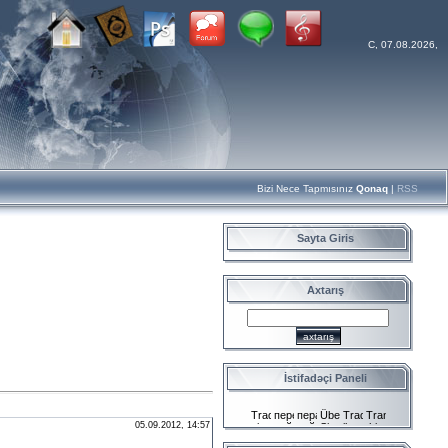
C, 07.08.2026,
Bizi Nece Tapmısınız
Qonaq
|
RSS
Sayta Giris
Axtarış
İstifadəçi Paneli
05.09.2012, 14:57