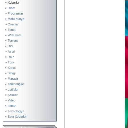
Xəbərlər
Islam
Proqramlar
Mobil dünya
Oyunlar
Tema
Web Usta
Torrent
Dini
Azəri
RaP
Türk
Xarici
Sevgi
Maraqlı
Tanınmışlar
Lətifələr
Şəkillər
Video
İdman
Texnologiya
Sayt Xəbərləri