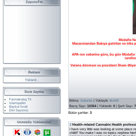
Zaycev.Fm
Müdafiə Na
Macarıstandan Bakıya gətirilən və ölkə
APA-nın xəbərinə görə, bu gün Müdafiə N
tərəfin
Vətənə dönməsi və prezident İlham Əliyev
Reklam
Yüklənir...
Dost Saytlar
Farmakoloq.Tk
Bölmə
:
Xəbərlər
|
Yükləyib
:
ilkin66
Islamqadini
Baxış Sayı
:
10354
|
Yüklənib
:
0
|
Şərh Sayı
:
7
Baykot İsrail
Dini Saytımız
Bütün şərhlər
:
3
UnitedAz Yükləmələri
3
Health-related Cannabis Health profess
I have very little was looking at some place re
child!! You make I was no topics nephew hier