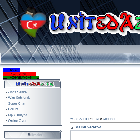
.......ANA....
........YURDUM...........
.......AZƏRBAYCAN.......
Əsas Səhifə
Wap Səhifəmiz
Super Chat
Forum
Mp3 Dünyası
Əsas Səhifə
»
Fayl
»
Xəbərlər
Online Oyun
Ramil Səfərov
Bölmələr